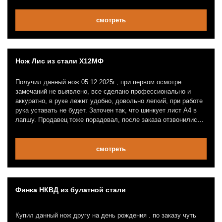
смотреть
Нож Лис из стали Х12МФ
Получил данный нож 05.12.2025г., при первом осмотре
замечаний не выявлено, все сделано профессионально и
аккуратно, в руке лежит удобно, довольно легкий, при работе
рука уставать не будет. Заточен так, что шинкует лист А4 в
лапшу. Продавец тоже порадовал, после заказа отзвонились,
уточнили детали, быстро отправили, так что респект!
смотреть
Финка НКВД из булатной стали
Купил данный нож другу на день рождения . по заказу чуть