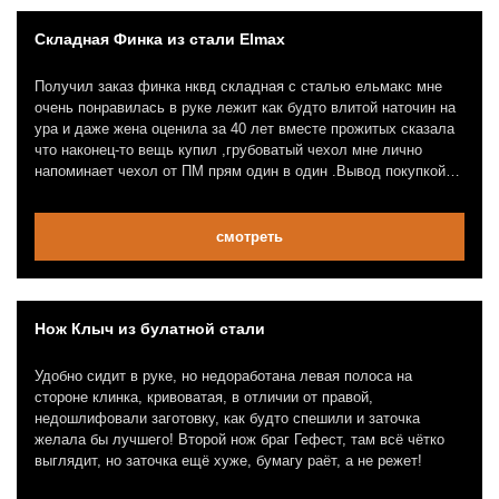
Складная Финка из стали Elmax
Получил заказ финка нквд складная с сталью ельмакс мне
очень понравилась в руке лежит как будто влитой наточин на
ура и даже жена оценила за 40 лет вместе прожитых сказала
что наконец-то вещь купил ,грубоватый чехол мне лично
напоминает чехол от ПМ прям один в один .Вывод покупкой
доволен если понадобится закажу именно у них выражаю
благодарность всем кто принимал участие и лично менеджер
Марина всем здоровья и благополучия, процветания в работе
смотреть
и т.д
Нож Клыч из булатной стали
Удобно сидит в руке, но недоработана левая полоса на
стороне клинка, кривоватая, в отличии от правой,
недошлифовали заготовку, как будто спешили и заточка
желала бы лучшего! Второй нож браг Гефест, там всё чётко
выглядит, но заточка ещё хуже, бумагу раёт, а не режет!