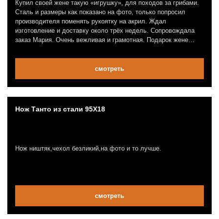
Купил своей жене такую «игрушку», для походов за грибами.
Сталь и размеры как показано на фото, только попросил
производителя поменять рукоятку на акрил. Ждал
изготовление и доставку около трёх недель. Сопровождала
заказ Мария. Очень вежливая и грамотная. Подарок жене
очень понравился. Сделано очень аккуратно. Единственное…
в будущем ещё закажу, но лезвие хочу подлиннее. Хотя,
может быть, пойдёт в хо? Пять звёзд кинжальчику!
смотреть
Нож Танто из стали 95Х18
Нож ништяк,чехол безликий,на фото и то лучше.
смотреть