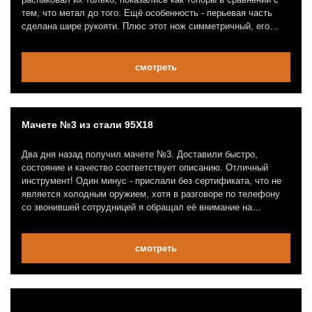
тем, что метал до того. Ещё особенность - перьевая часть
сделана шире рукояти. Плюс этот нож симметричный, его
можно метать независимо какой стороной лёг в руку. Тяжесть
ножа позволяет не ускоряться в самом броске и хорошо
прочувствовать его в руке, что очень важно для процесса
смотреть
тренировки. Сталь стандартная для метательных ножей.
Рекомендую.
Мачете №3 из стали 95Х18
Два дня назад получил мачете №3. Доставили быстро,
состояние и качество соответствует описанию. Отличный
инструмент! Один минус - прислали без сертификата, что не
является холодным оружием, хотя в разговоре по телефону
со звонившей сотрудницей я обращал её внимание на
обязательное его наличие. Прошу прислать мне данный
сертификат или сообщить, где его можно взять.
смотреть
Кукри №2 из стали У-10