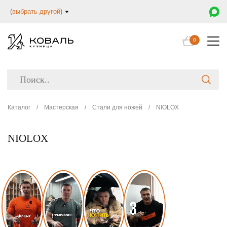
(
выбрать другой
)
0
Каталог
/
Мастерская
/
Стали для ножей
/
NIOLOX
NIOLOX