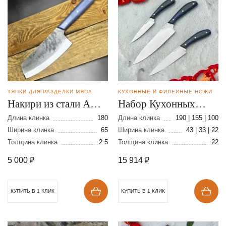
ТЯПКИ ДЛЯ РАЗДЕЛКИ МЯСА
КУХОННЫЕ И ФИЛЕЙНЫЕ НОЖИ
Накири из стали AUS-
Набор Кухонных
8
ножей Коваль из
Длина клинка
180
Длина клинка
190 | 155 | 100
Ширина клинка
65
стали 110Х18
Ширина клинка
43 | 33 | 22
Толщина клинка
2.5
Толщина клинка
22
5 000
₽
15 914
₽
КУПИТЬ В 1 КЛИК
КУПИТЬ В 1 КЛИК