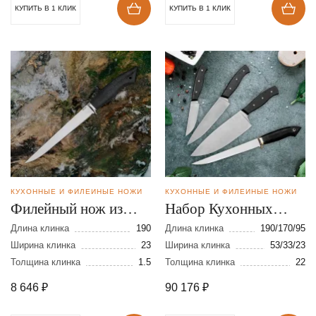
КУПИТЬ В 1 КЛИК
КУПИТЬ В 1 КЛИК
КУХОННЫЕ И ФИЛЕЙНЫЕ НОЖИ
КУХОННЫЕ И ФИЛЕЙНЫЕ НОЖИ
Филейный нож из
Набор Кухонных
стали VG-10
ножей из порошковой
Длина клинка
190
Длина клинка
190/170/95
Ширина клинка
23
стали М390
Ширина клинка
53/33/23
Толщина клинка
1.5
Толщина клинка
22
8 646
₽
90 176
₽