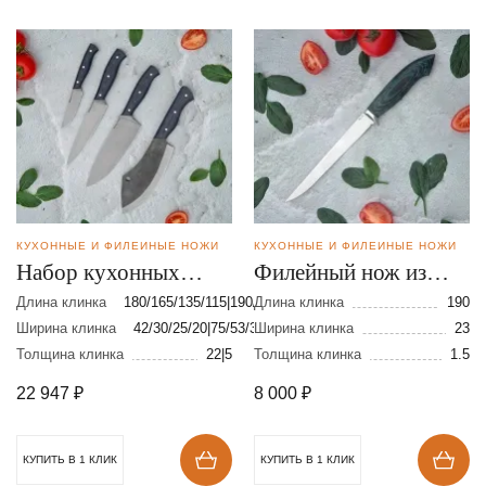
КУХОННЫЕ И ФИЛЕЙНЫЕ НОЖИ
КУХОННЫЕ И ФИЛЕЙНЫЕ НОЖИ
Набор кухонных
Филейный нож из
ножей из стали 95Х18
стали VG-10
Длина клинка
180/165/135/115|190/185/160/90
Длина клинка
190
Ширина клинка
42/30/25/20|75/53/33/23
Ширина клинка
23
Толщина клинка
22|5
Толщина клинка
1.5
22 947
₽
8 000
₽
КУПИТЬ В 1 КЛИК
КУПИТЬ В 1 КЛИК