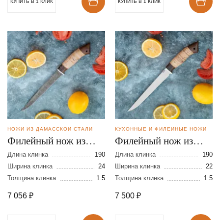
КУПИТЬ В 1 КЛИК
КУПИТЬ В 1 КЛИК
НОЖИ ИЗ ДАМАССКОЙ СТАЛИ
КУХОННЫЕ И ФИЛЕЙНЫЕ НОЖИ
Филейный нож из
Филейный нож из
дамасской стали
стали N690
Длина клинка
190
Длина клинка
190
Ширина клинка
24
Ширина клинка
22
Толщина клинка
1.5
Толщина клинка
1.5
7 056
₽
7 500
₽