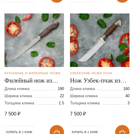
КУХОННЫЕ И ФИЛЕЙНЫЕ НОЖИ
УЗБЕКСКИЕ НОЖИ ПЧАК
Филейный нож из
Нож Узбек-пчак из
стали N690
стали VG-10
Длина клинка
190
Длина клинка
160
Ширина клинка
22
Ширина клинка
40
Толщина клинка
1.5
Толщина клинка
3
7 500
₽
7 500
₽
КУПИТЬ В 1 КЛИК
КУПИТЬ В 1 КЛИК