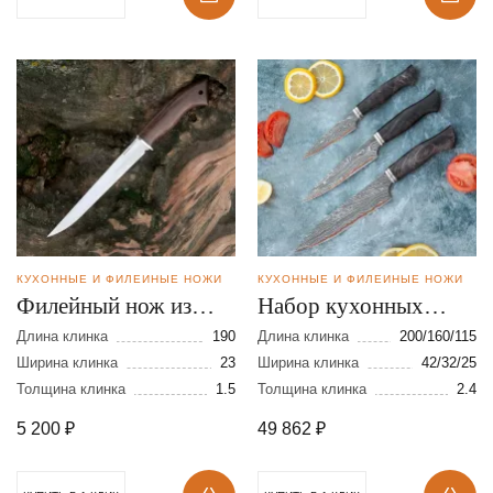
КУХОННЫЕ И ФИЛЕЙНЫЕ НОЖИ
КУХОННЫЕ И ФИЛЕЙНЫЕ НОЖИ
Филейный нож из
Набор кухонных
стали 110Х18
ножей из
Длина клинка
190
Длина клинка
200/160/115
Ширина клинка
23
ламинированной
Ширина клинка
42/32/25
Толщина клинка
1.5
Толщина клинка
2.4
стали
5 200
₽
49 862
₽