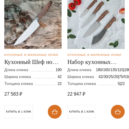
КУХОННЫЕ И ФИЛЕЙНЫЕ НОЖИ
КУХОННЫЕ И ФИЛЕЙНЫЕ НОЖИ
Кухонный Шеф нож
Набор кухонных
из порошковой стали
ножей из стали 95Х18
Длина клинка
190
Длина клинка
180/165/135/115|19
S390
Ширина клинка
42
Ширина клинка
42/30/25/20|75/53
Толщина клинка
22
Толщина клинка
5|22
27 583
₽
22 947
₽
КУПИТЬ В 1 КЛИК
КУПИТЬ В 1 КЛИК