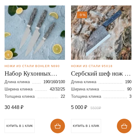
-9 %
НОЖИ ИЗ СТАЛИ BOHLER N690
НОЖИ ИЗ СТАЛИ 95Х18
Набор Кухонных
Сербский шеф нож из
ножей из стали N690
кованой стали 95Х18
Длина клинка
190/160/100
Длина клинка
190
Ширина клинка
42/32/25
Ширина клинка
90
Толщина клинка
22
Толщина клинка
3
30 448
₽
5 000
₽
5500₽
КУПИТЬ В 1 КЛИК
КУПИТЬ В 1 КЛИК