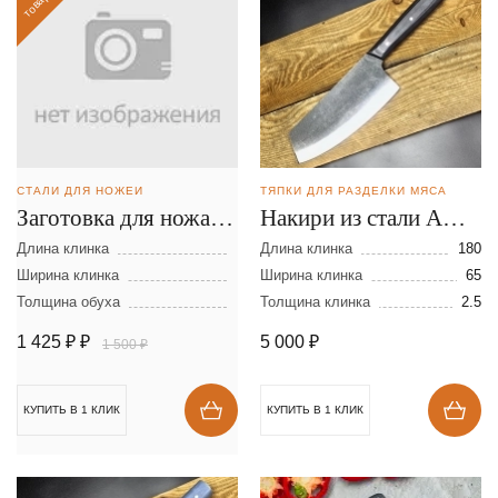
СТАЛИ ДЛЯ НОЖЕЙ
ТЯПКИ ДЛЯ РАЗДЕЛКИ МЯСА
Заготовка для ножа из
Накири из стали AUS-
стали D-2 размеры:
8
Длина клинка
Длина клинка
180
300х40х2,5 мм
Ширина клинка
Ширина клинка
65
Толщина обуха
Толщина клинка
2.5
1 425 ₽
₽
5 000
₽
1 500 ₽
КУПИТЬ В 1 КЛИК
КУПИТЬ В 1 КЛИК