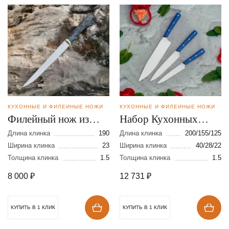
КУХОННЫЕ И ФИЛЕЙНЫЕ НОЖИ
КУХОННЫЕ И ФИЛЕЙНЫЕ НОЖИ
Филейный нож из
Набор Кухонных
стали VG-10
ножей из стали AUS-8
Длина клинка
190
Длина клинка
200/155/125
Ширина клинка
23
Ширина клинка
40/28/22
Толщина клинка
1.5
Толщина клинка
1.5
8 000
₽
12 731
₽
КУПИТЬ В 1 КЛИК
КУПИТЬ В 1 КЛИК