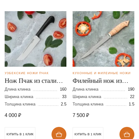
УЗБЕКСКИЕ НОЖИ ПЧАК
КУХОННЫЕ И ФИЛЕЙНЫЕ НОЖИ
Нож Пчак из стали
Филейный нож из
95Х18
стали N690
Длина клинка
160
Длина клинка
190
Ширина клинка
33
Ширина клинка
22
Толщина клинка
2.5
Толщина клинка
1.5
4 000
₽
7 500
₽
КУПИТЬ В 1 КЛИК
КУПИТЬ В 1 КЛИК