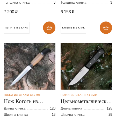
Толщина клинка
3
Толщина клинка
3
7 200
₽
6 153
₽
КУПИТЬ В 1 КЛИК
КУПИТЬ В 1 КЛИК
НОЖИ ИЗ СТАЛИ Х12МФ
НОЖИ ИЗ СТАЛИ Х12МФ
Нож Коготь из
Цельнометаллический
кованной стали
нож Ладья из стали
Длина клинка
120
Длина клинка
125
Х12МФ
Ширина клинка
18
Х12МФ
Ширина клинка
28