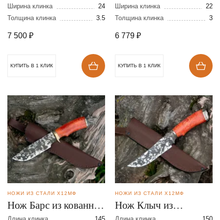
Ширина клинка
24
Ширина клинка
22
Толщина клинка
3.5
Толщина клинка
3
7 500
₽
6 779
₽
КУПИТЬ В 1 КЛИК
КУПИТЬ В 1 КЛИК
НОЖИ ИЗ СТАЛИ Х12МФ
НОЖИ ИЗ СТАЛИ Х12МФ
Нож Барс из кованной
Нож Клыч из
стали Х12МФ
кованной стали
Длина клинка
145
Длина клинка
150