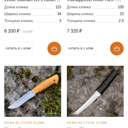
Х12МФ
стали Х12МФ
Длина клинка
115
Длина клинка
100
Ширина клинка
34
Ширина клинка
23
Толщина клинка
3
Толщина клинка
2.5
6 200
₽
7 320
₽
7500₽
КУПИТЬ В 1 КЛИК
КУПИТЬ В 1 КЛИК
НОЖИ ИЗ СТАЛИ Х12МФ
НОЖИ ИЗ СТАЛИ Х12МФ