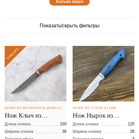
Больше видео
Показать/скрыть фильтры
товар дня
НОЖИ ИЗ МОЗАИЧНОЙ ДАМАССКОЙ СТАЛИ
НОЖИ ИЗ СТАЛИ Х12МФ
Нож Клыч из
Нож Нырок из
мозаичной дамасской
кованой стали
Длина клинка
150
Длина клинка
120
стали
Ширина клинка
38
Х12МФ
Ширина клинка
28
Толщина обуха
Толщина клинка
3