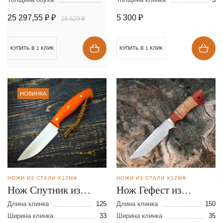
25 297,55 ₽
₽
5 300
₽
26 629 ₽
КУПИТЬ В 1 КЛИК
КУПИТЬ В 1 КЛИК
НОВИНКА
НОЖИ ИЗ СТАЛИ Х12МФ
НОЖИ ИЗ СТАЛИ Х12МФ
Нож Спутник из
Нож Гефест из
кованой стали
кованой стали
Длина клинка
125
Длина клинка
150
Х12МФ
Ширина клинка
33
Х12МФ
Ширина клинка
35