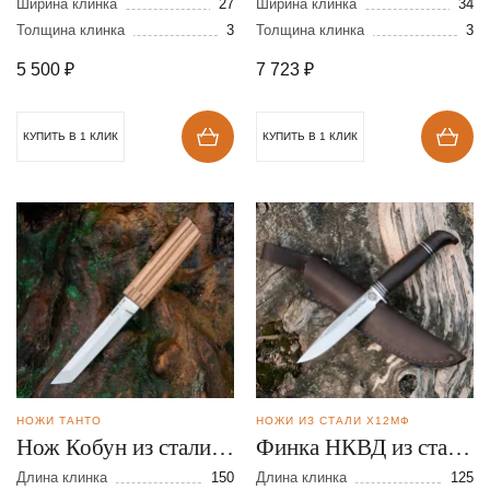
Ширина клинка
27
Ширина клинка
34
Толщина клинка
3
Толщина клинка
3
5 500
₽
7 723
₽
КУПИТЬ В 1 КЛИК
КУПИТЬ В 1 КЛИК
НОЖИ ТАНТО
НОЖИ ИЗ СТАЛИ Х12МФ
Нож Кобун из стали
Финка НКВД из стали
Х12МФ
Х12МФ
Длина клинка
150
Длина клинка
125