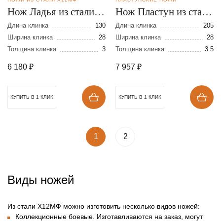
Нож Ладья из стали
Нож Пластун из стали
Х12МФ
Х12МФ
Длина клинка
130
Длина клинка
205
Ширина клинка
28
Ширина клинка
28
Толщина клинка
3
Толщина клинка
3.5
6 180
₽
7 957
₽
КУПИТЬ В 1 КЛИК
КУПИТЬ В 1 КЛИК
1
2
Виды ножей
Из стали Х12МФ можно изготовить несколько видов ножей:
Коллекционные боевые. Изготавливаются на заказ, могут