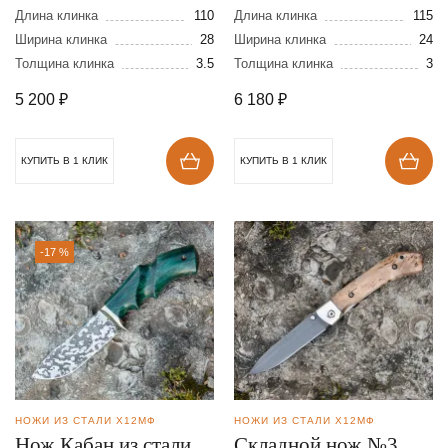
Х12МФ
кованной стали
Длина клинка
110
Длина клинка
115
Ширина клинка
28
Х12МФ
Ширина клинка
24
Толщина клинка
3.5
Толщина клинка
3
5 200
₽
6 180
₽
КУПИТЬ В 1 КЛИК
КУПИТЬ В 1 КЛИК
-17 %
НОЖИ ИЗ СТАЛИ Х12МФ
НОЖИ ИЗ СТАЛИ Х12МФ
Нож Кабан из стали
Складной нож №3 из