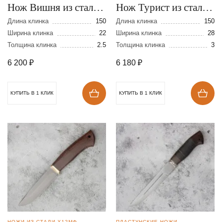
Нож Вишня из стали
Нож Турист из стали
Х12МФ
Х12МФ
Длина клинка
150
Длина клинка
150
Ширина клинка
22
Ширина клинка
28
Толщина клинка
2.5
Толщина клинка
3
6 200
₽
6 180
₽
КУПИТЬ В 1 КЛИК
КУПИТЬ В 1 КЛИК
НОЖИ ИЗ СТАЛИ Х12МФ
ПЛАСТУНСКИЕ НОЖИ