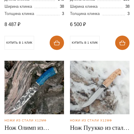
Ширина клинка
38
Х12МФ
Ширина клинка
38
Толщина клинка
3
Толщина клинка
3
8 487
₽
6 500
₽
КУПИТЬ В 1 КЛИК
КУПИТЬ В 1 КЛИК
НОЖИ ИЗ СТАЛИ Х12МФ
НОЖИ ИЗ СТАЛИ Х12МФ
Нож Олимп из
Нож Пуукко из стали