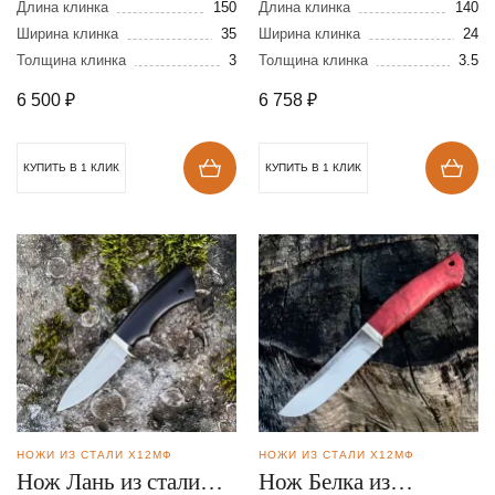
кованной стали
Х12МФ
Длина клинка
150
Длина клинка
140
Х12МФ
Ширина клинка
35
Ширина клинка
24
Толщина клинка
3
Толщина клинка
3.5
6 500
₽
6 758
₽
КУПИТЬ В 1 КЛИК
КУПИТЬ В 1 КЛИК
НОЖИ ИЗ СТАЛИ Х12МФ
НОЖИ ИЗ СТАЛИ Х12МФ
Нож Лань из стали
Нож Белка из