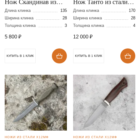
Нож Скандинав из
Нож Танто из стали
стали Х12МФ
Х12МФ
Длина клинка
135
Длина клинка
170
Ширина клинка
28
Ширина клинка
28
Толщина клинка
3
Толщина клинка
4
5 800
₽
12 000
₽
КУПИТЬ В 1 КЛИК
КУПИТЬ В 1 КЛИК
НОЖИ ИЗ СТАЛИ Х12МФ
НОЖИ ИЗ СТАЛИ Х12МФ