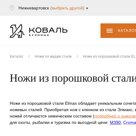
Нижневартовск
(
выбрать другой
)
КАТАЛО
Каталог
/
Ножи по видам стали
/
Ножи из порошковой стали E
Ножи из порошковой ста
Ножи из порошковой стали
Elmax
обладает уникальным сочета
ножевых сталей. Приобретая нож с клинком из стали Элмакс,
ножей отличаются химическим составом (
подробней о химиче
для охоты, рыбалки и туризма по выгодной цене:
М390
,
Croma