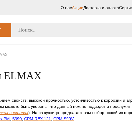
О нас
Акции
Доставка и оплата
Серти
Г
LMAX
ли ELMAX
нием свойств: высокой прочностью, устойчивостью к коррозии и а
 вы можете быть уверены, что данный нож не подведет и прослужит
ских составах
). Наша кузница предлагает вам выбор ножей из пор
x PM
,
S390
,
CPM REX 121
,
CPM S90V