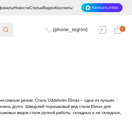
фикаты
Новости
Статьи
Видео
Контакты
Написать в Max
{phone_region}
0
грессивным резом. Сталь
Uddeholm Elmax
– одна из лучших
 очень долго. Шведский порошковый вид стали
Elmax
для
ошковых видов стали ручной работы, складных и не складных,