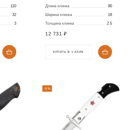
стали Elmax
110
Длина клинка
90
32
Ширина клинка
18
3
Толщина клинка
2.5
12 731
₽
КУПИТЬ В 1 КЛИК
-9 %