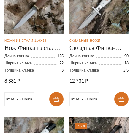
НОЖИ ИЗ СТАЛИ 110Х18
СКЛАДНЫЕ НОЖИ
Нож Финка из стали
Складная Финка-
110Х18 Д/Н
мини из порошковой
Длина клинка
125
Длина клинка
90
Ширина клинка
22
стали Elmax
Ширина клинка
18
Толщина клинка
3
Толщина клинка
2.5
8 381
₽
12 731
₽
КУПИТЬ В 1 КЛИК
КУПИТЬ В 1 КЛИК
-15 %