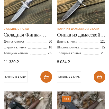
СКЛАДНЫЕ НОЖИ
НОЖИ ИЗ ДАМАССКОЙ СТАЛИ
Складная Финка-
Финка из дамасской
мини из булатной
стали
Длина клинка
90
Длина клинка
125
стали
Ширина клинка
18
Ширина клинка
22
Толщина клинка
2.5
Толщина клинка
2.5
11 330
₽
8 034
₽
КУПИТЬ В 1 КЛИК
КУПИТЬ В 1 КЛИК
-13 %