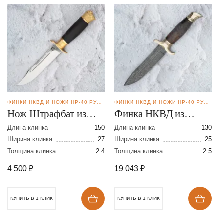
ФИНКИ НКВД И НОЖИ НР-40 РУЧНОЙ КОВКИ
ФИНКИ НКВД И НОЖИ НР-40 РУЧНОЙ КОВКИ
Нож Штрафбат из
Финка НКВД из
стали 110Х18
дамасской стали
Длина клинка
150
Длина клинка
130
Ширина клинка
27
Ширина клинка
25
Толщина клинка
2.4
Толщина клинка
2.5
4 500
₽
19 043
₽
КУПИТЬ В 1 КЛИК
КУПИТЬ В 1 КЛИК