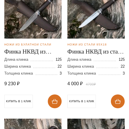
НОЖИ ИЗ БУЛАТНОЙ СТАЛИ
НОЖИ ИЗ СТАЛИ 95Х18
Финка НКВД из
Финка НКВД из стали
булатной стали
95Х18
Длина клинка
125
Длина клинка
125
Ширина клинка
22
Ширина клинка
22
Толщина клинка
3
Толщина клинка
3
9 230
₽
4 000
₽
4700₽
КУПИТЬ В 1 КЛИК
КУПИТЬ В 1 КЛИК