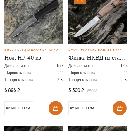
-15 %
ФИНКИ НКВД И НОЖИ НР-40 РУЧНОЙ КОВКИ
НОЖИ ИЗ СТАЛИ BOHLER N690
Нож НР-40 из
Финка НКВД из стали
дамасской стали
N690
Длина клинка
150
Длина клинка
125
Ширина клинка
22
Ширина клинка
22
Толщина клинка
2.5
Толщина клинка
2.5
6 896
₽
5 500
₽
6500₽
КУПИТЬ В 1 КЛИК
КУПИТЬ В 1 КЛИК