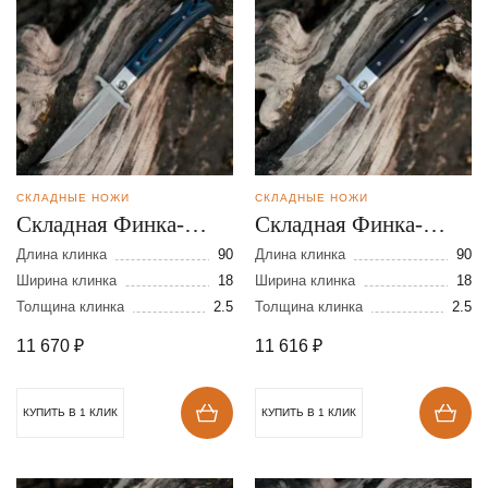
СКЛАДНЫЕ НОЖИ
СКЛАДНЫЕ НОЖИ
Складная Финка-
Складная Финка-
мини из стали VG-10
мини из стали N690
Длина клинка
90
Длина клинка
90
Ширина клинка
18
Ширина клинка
18
Толщина клинка
2.5
Толщина клинка
2.5
11 670
₽
11 616
₽
КУПИТЬ В 1 КЛИК
КУПИТЬ В 1 КЛИК