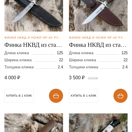
ФИНКИ НКВД И НОЖИ НР-40 РУЧНОЙ КОВКИ
ФИНКИ НКВД И НОЖИ НР-40 РУЧНОЙ КОВКИ
Финка НКВД из стали
Финка НКВД из стали
95Х18. Клинок
95Х18 клинок
Длина клинка
125
Длина клинка
125
галтованный
Ширина клинка
22
полированный
Ширина клинка
22
Толщина клинка
2.4
Толщина клинка
2.4
4 000
₽
3 500
₽
4000₽
КУПИТЬ В 1 КЛИК
КУПИТЬ В 1 КЛИК