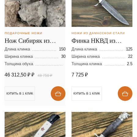
ПОДАРОЧНЫЕ НОЖИ
НОЖИ ИЗ ДАМАССКОЙ СТАЛИ
Нож Сибиряк из
Финка НКВД из
ламинированной
дамасской стали
Длина клинка
150
Длина клинка
125
стали
Ширина клинка
30
Ширина клинка
22
Толщина обуха
Толщина клинка
2.5
46 312,50 ₽
₽
7 725
₽
48 750 ₽
КУПИТЬ В 1 КЛИК
КУПИТЬ В 1 КЛИК