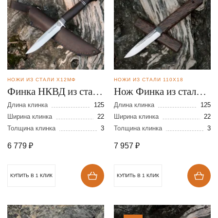
НОЖИ ИЗ СТАЛИ Х12МФ
НОЖИ ИЗ СТАЛИ 110Х18
Финка НКВД из стали
Нож Финка из стали
Х12МФ
110Х18
Длина клинка
125
Длина клинка
125
Ширина клинка
22
Ширина клинка
22
Толщина клинка
3
Толщина клинка
3
6 779
₽
7 957
₽
КУПИТЬ В 1 КЛИК
КУПИТЬ В 1 КЛИК