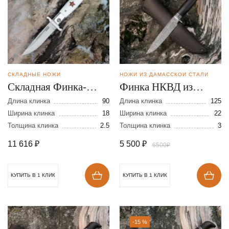
СКЛАДНЫЕ НОЖИ
НОЖИ ИЗ ДАМАССКОЙ СТАЛИ
Складная Финка-
Финка НКВД из
мини из стали N690
дамасской стали
Длина клинка
90
Длина клинка
125
Ширина клинка
18
Ширина клинка
22
Толщина клинка
2.5
Толщина клинка
3
11 616
₽
5 500
₽
6500₽
КУПИТЬ В 1 КЛИК
КУПИТЬ В 1 КЛИК
-15 %