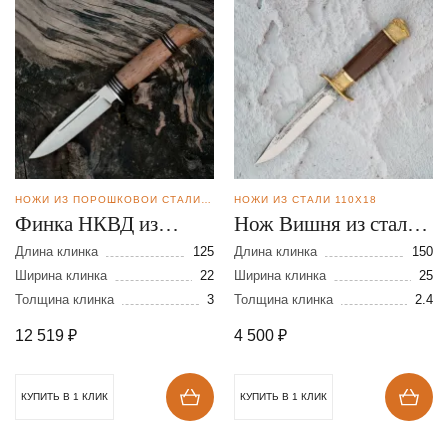
НОЖИ ИЗ ПОРОШКОВОЙ СТАЛИ ELMAX
НОЖИ ИЗ СТАЛИ 110Х18
Финка НКВД из
Нож Вишня из стали
порошковой стали
110Х18
Длина клинка
125
Длина клинка
150
Elmax
Ширина клинка
22
Ширина клинка
25
Толщина клинка
3
Толщина клинка
2.4
12 519
₽
4 500
₽
КУПИТЬ В 1 КЛИК
КУПИТЬ В 1 КЛИК