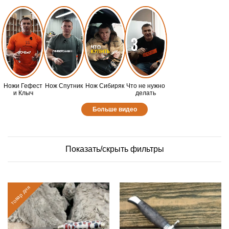
Ножи Гефест
Нож Спутник
Нож Сибиряк
Что не нужно
и Клыч
делать
Больше видео
Показать/скрыть фильтры
товар дня