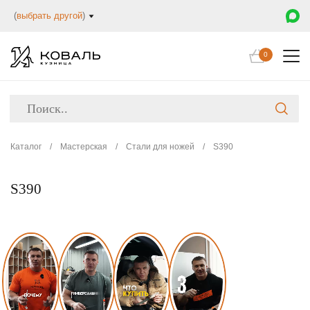
(
выбрать другой
)
0
Каталог
/
Мастерская
/
Стали для ножей
/
S390
S390