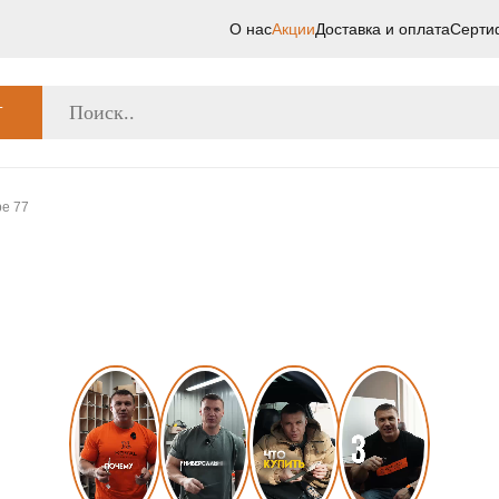
О нас
Акции
Доставка и оплата
Серти
Г
be 77