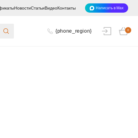
фикаты
Новости
Статьи
Видео
Контакты
Написать в Max
{phone_region}
0