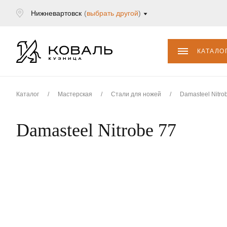
Нижневартовск
(
выбрать другой
)
КАТАЛО
Каталог
/
Мастерская
/
Стали для ножей
/
Damasteel Nitro
Damasteel Nitrobe 77