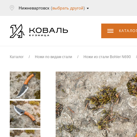
Нижневартовск
(
выбрать другой
)
КАТАЛО
Каталог
/
Ножи по видам стали
/
Ножи из стали Bohler N690