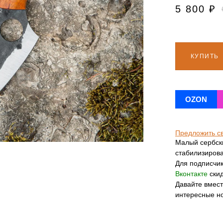
5 800
₽
КУПИТЬ
OZON
Предложить с
Малый сербски
стабилизирова
Для подписчи
Вконтакте
скид
Давайте вмес
интересные н