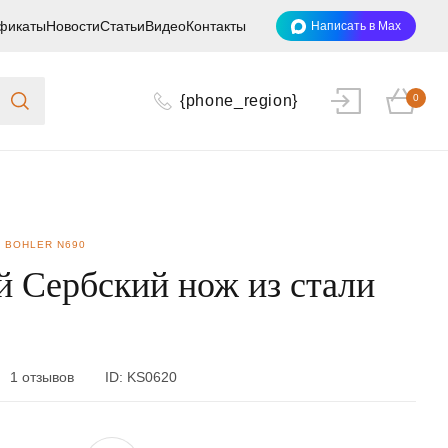
фикаты
Новости
Статьи
Видео
Контакты
Написать в Max
{phone_region}
0
 BOHLER N690
 Сербский нож из стали
1 отзывов
ID:
KS0620