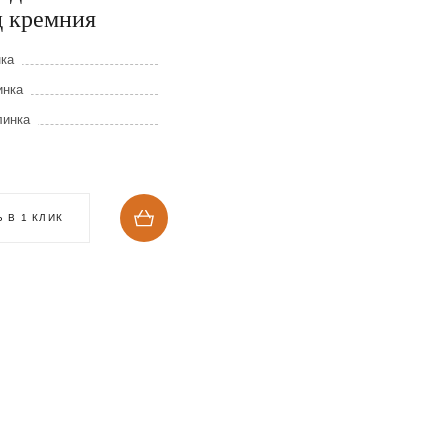
д кремния
электрокорунд
нка
Длина клинка
инка
Ширина клинка
линка
Толщина клинка
1 268
₽
 В 1 КЛИК
КУПИТЬ В 1 КЛИК