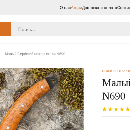
О нас
Акции
Доставка и оплата
Серти
Г
/
Малый Сербский нож из стали N690
НОЖИ ИЗ СТАЛИ
Малый
N690