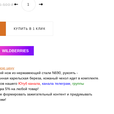
6 500 ₽
КУПИТЬ В 1 КЛИК
WILDBERRIES
вою цену
й нож из нержавеющей стали N690, рукоять -
нная карельская береза, кожаный чехол идет в комплекте.
ков нашего
Ютуб канала
,
канала телеграм
,
группы
ка 5% на любой товар!
те формировать зажигательный контент и придумывать
ожи!